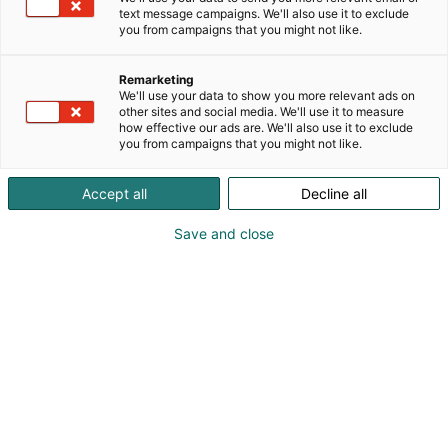
text message campaigns. We'll also use it to exclude
you from campaigns that you might not like.
kokoaa yhteen ammattilaiset,
UusioUra 2027
asiantuntijat ja urastaan seuraavaa askelta
Remarketing
pohtivat
tiistaina 2.3.2027 Helsingin
We'll use your data to show you more relevant ads on
. Tapahtuma tarjoaa
Messukeskukseen
other sites and social media. We'll use it to measure
ainutlaatuisen mahdollisuuden pysähtyä oman
how effective our ads are. We'll also use it to exclude
you from campaigns that you might not like.
osaamisen äärelle, inspiroitua uusista
mahdollisuuksista ja rakentaa omaa tulevaisuuden
uraa rohkeasti ja realistisesti.
Accept all
Decline all
Save and close
Työelämä muuttuu – ja niin voivat myös urat.
UusioUra 2027 on tarkoitettu jo työkokemusta
omaamille ammattilaisille, jotka harkitsevat
alanvaihtoa, hakevat uutta suuntaa nykyiseen
työhönsä tai haluavat päivittää osaamistaan
muuttuvassa työelämässä.
Tapahtuma järjestetään yhteistyössä
Ammattiliitto PRO:n kanssa.