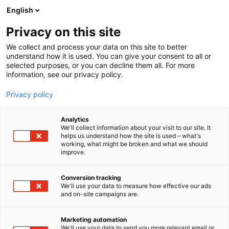
Siirry
English
sisältöön
Privacy on this site
We collect and process your data on this site to better
understand how it is used. You can give your consent to all or
selected purposes, or you can decline them all. For more
UusioUra 2027
information, see our privacy policy.
Privacy policy
2.3.2027 Helsingin Messukeskus
Analytics
We'll collect information about your visit to our site. It
helps us understand how the site is used – what's
working, what might be broken and what we should
improve.
Conversion tracking
We'll use your data to measure how effective our ads
Uusi suunta löytyy täältä.
and on-site campaigns are.
Marketing automation
We'll use your data to send you more relevant email or